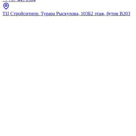
ТЦ Стройсити
пр. Турара Рыскулова, 103Б
2 этаж, бутик В203
Главная
Каталог
Для умывальника
Rossinka
MK329.5SM MORAVA Смесител
★
5.0
12
отзывов
Код:
MK329.5SM
Код товара:
MK329.5SM
🔥 Хит продаж
MK329.5SM MORAVA Смесител
★
5.0
12
отзывов