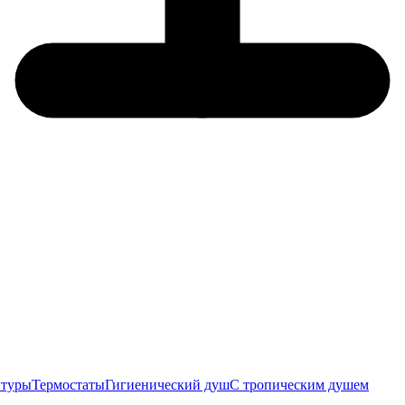
итуры
Термостаты
Гигиенический душ
С тропическим душем