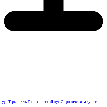
итуры
Термостаты
Гигиенический душ
С тропическим душем