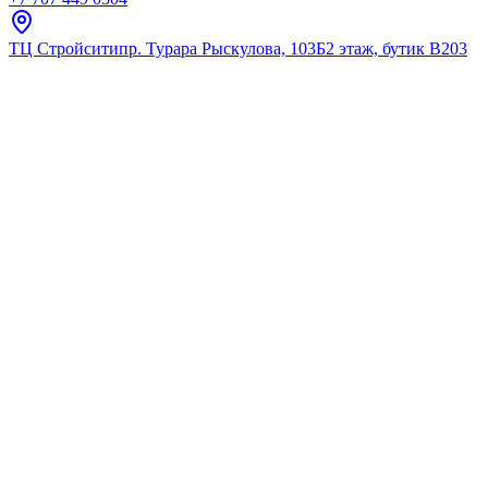
ТЦ Стройсити
пр. Турара Рыскулова, 103Б
2 этаж, бутик В203
Главная
Каталог
Для умывальника
Grohe
StartLoop Смес.д.своб.рак.с н
★
5.0
12
отзывов
Код:
23781000
Код товара:
23781000
🔥 Хит продаж
StartLoop Смес.д.своб.рак.с н
★
5.0
12
отзывов