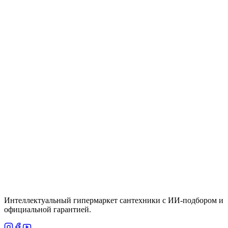
M902 Прокладка соединитель прокладка
соединителя
Цена
6,825 ₸
Быстрый просмотр
Кировская Керамика
Много
W 1220 Труба фановая 250 (20 ш/к)
Цена
2,600 ₸
Итого
2 548
₸
В корзину
Интеллектуальный гипермаркет сантехники с ИИ-подбором и
официальной гарантией.