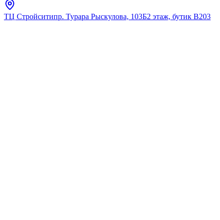
ТЦ Стройсити
пр. Турара Рыскулова, 103Б
2 этаж, бутик В203
Главная
Каталог
Сантехническая арматура
Кировская
Керамика
W 2228 Труба фановая
110*22,5 короткая (44 ш/к)
★
5.0
12
отзывов
Код:
W2228
Код товара:
W2228
🔥 Хит продаж
W 2228 Труба фановая
110*22,5 короткая (44 ш/к)
★
5.0
12
отзывов