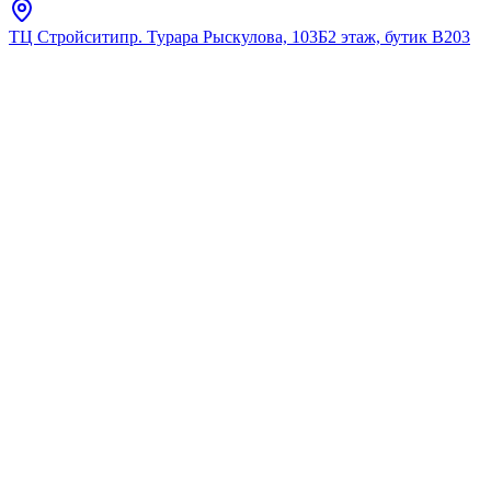
ТЦ Стройсити
пр. Турара Рыскулова, 103Б
2 этаж, бутик В203
Главная
Каталог
Смесители
Для кухни
Для кухни
Откройте для себя нашу коллекцию «Для кухни».
Премиальные решения от ведущих производителей.
Найдено:
524
Фильтры
Фильтры
Розничная цена
От
До
7k
77k
147k
218k
288k
Только в наличии