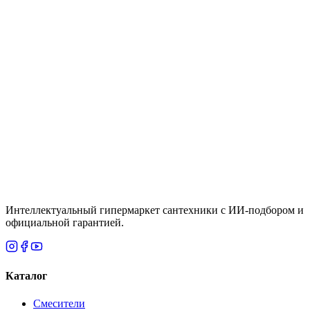
VODA
Под заказ
Смеситель для раковины, черный VODA Column
Black CLM25B
Цена
66,190 ₸
1
2
3
…
6
Страница
1
из
6
· Показано
1
–
28
из
158
Интеллектуальный гипермаркет сантехники с ИИ-подбором и
официальной гарантией.
Каталог
Смесители