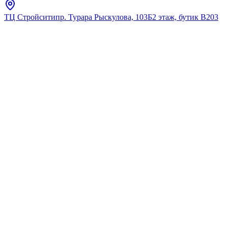
ТЦ Стройсити
пр. Турара Рыскулова, 103Б
2 этаж, бутик В203
Главная
Полный каталог
Полный
каталог
Исследуйте наш полный ассортимент премиальной
сантехники.
Найдено:
158
Фильтры
(1)
Фильтры
Сбросить
Выбранные параметры (
1
)
Сбросить все
Бренд
:
voda
Цена, ₸