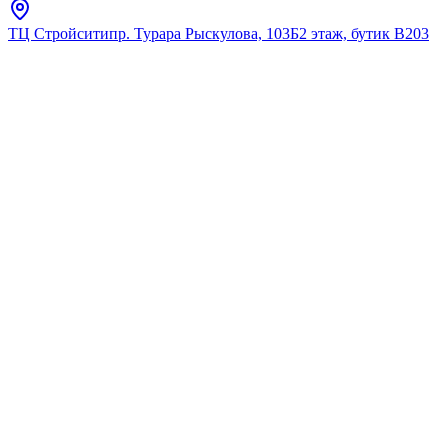
ТЦ Стройсити
пр. Турара Рыскулова, 103Б
2 этаж, бутик В203
Главная
Полный каталог
Полный
каталог
Исследуйте наш полный ассортимент премиальной
сантехники.
Найдено:
10040
Фильтры
Фильтры
Розничная цена
От
До
169
449k
899k
1348k
1797k
Только в наличии