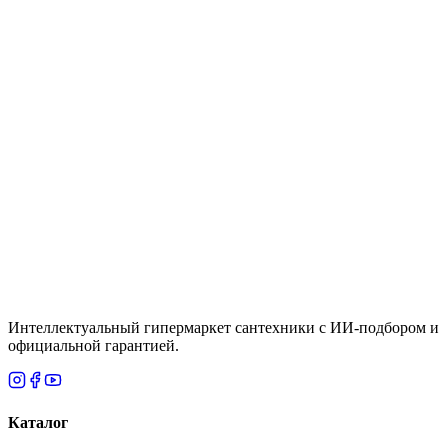
Быстрый просмотр
Grohe
2 шт.
Термостат для душа, черный Grohe Grohtherm
800 1022022430
Цена
145,340 ₸
1
2
3
4
5
…
359
Страница
3
из
359
· Показано
57
–
84
из
10040
Интеллектуальный гипермаркет сантехники с ИИ-подбором и
официальной гарантией.
Каталог