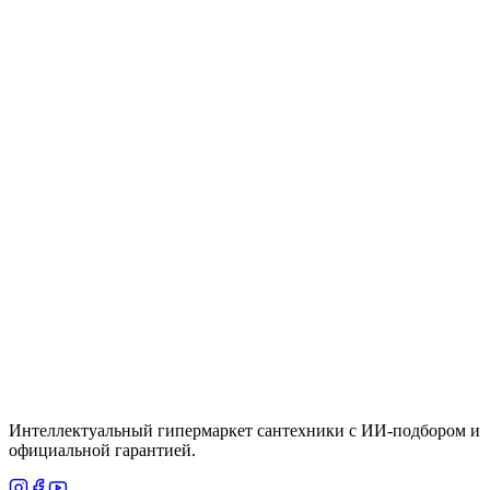
Крючок, белый Hansgrohe AddStoris 41742700
Цена
10,400 ₸
Быстрый просмотр
Grohe
Под заказ
Душевой набор GROHE Vitalio Start: ручной
душ 100, II режима, лимит потока 5.7 л/мин +
держатель без регулировки, (27951000)
Цена
По запросу
Итого
7 085
₸
В корзину
Интеллектуальный гипермаркет сантехники с ИИ-подбором и
официальной гарантией.