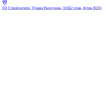
ТЦ Стройсити
пр. Турара Рыскулова, 103Б
2 этаж, бутик В203
Главная
Каталог
Крючки
Fixsen
Крючок 3М - 2 штуки FX-
558B хром
★
5.0
12
отзывов
Код:
FX-558B
Код товара:
FX-558B
🔥 Хит продаж
Крючок 3М - 2 штуки FX-
558B хром
★
5.0
12
отзывов