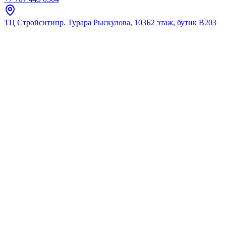
ТЦ Стройсити
пр. Турара Рыскулова, 103Б
2 этаж, бутик В203
Главная
Каталог
Крючки
Fixsen
Планка 3 крючка FX-2113
★
5.0
12
отзывов
Код:
FX-2113
Код товара:
FX-2113
🔥 Хит продаж
Планка 3 крючка FX-2113
★
5.0
12
отзывов