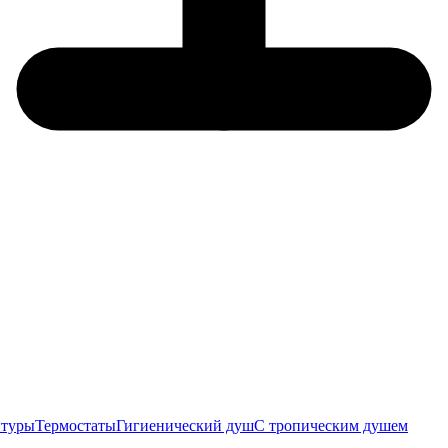
итуры
Термостаты
Гигиенический душ
С тропическим душем