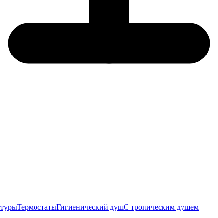
итуры
Термостаты
Гигиенический душ
С тропическим душем