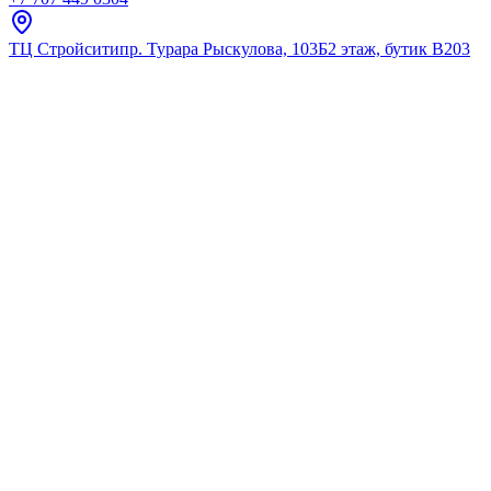
ТЦ Стройсити
пр. Турара Рыскулова, 103Б
2 этаж, бутик В203
Главная
Каталог
Напольные унитазы
Sanita Luxe
Пьедестал Best Белый S1
★
5.0
12
отзывов
Код:
PD.FS/Best/N/WHT.G/S1
Код товара:
PD.FS/Best/N/WHT.G/S1
🔥 Хит продаж
Пьедестал Best Белый S1
★
5.0
12
отзывов