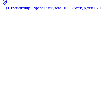
ТЦ Стройсити
пр. Турара Рыскулова, 103Б
2 этаж, бутик В203
Главная
Каталог
Полотенцедержатели
Fixsen
"ELEMENT"
Полотенцедержатель
трубчатый 55 см двойной
GR-7078
★
5.0
12
отзывов
Код:
GR-7078
Код товара:
GR-7078
🔥 Хит продаж
"ELEMENT"
Полотенцедержатель