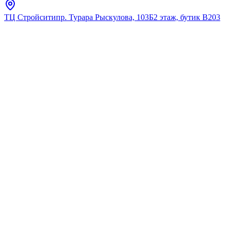
ТЦ Стройсити
пр. Турара Рыскулова, 103Б
2 этаж, бутик В203
Главная
Каталог
Крючки
Fixsen
"GLADY" Органайзер мокко
FX-00-29 (к/к 6x24)
★
5.0
12
отзывов
Код:
FX-00-29
Код товара:
FX-00-29
🔥 Хит продаж
"GLADY" Органайзер мокко
FX-00-29 (к/к 6x24)
★
5.0
12
отзывов