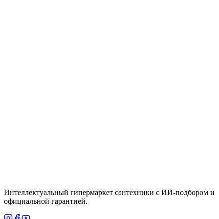
Крючок, белый Hansgrohe AddStoris 41742700
Цена
10,400 ₸
Быстрый просмотр
Grohe
Под заказ
Душевой набор GROHE Vitalio Start: ручной
душ 100, II режима, лимит потока 5.7 л/мин +
держатель без регулировки, (27951000)
Цена
По запросу
Итого
3 640
₸
В корзину
Интеллектуальный гипермаркет сантехники с ИИ-подбором и
официальной гарантией.