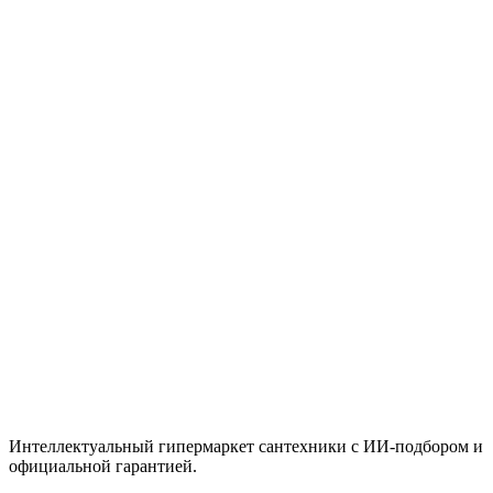
40326000 Chiara Дозатор жидк.мыла
Цена
89,600 ₸
Быстрый просмотр
Grohe
2 шт.
Дозатор для жидкого мыла Grohe Essentials Cube
40756001
Цена
40,950 ₸
Итого
11 570
₸
В корзину
Интеллектуальный гипермаркет сантехники с ИИ-подбором и
официальной гарантией.