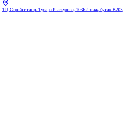
ТЦ Стройсити
пр. Турара Рыскулова, 103Б
2 этаж, бутик В203
Главная
Каталог
Дозаторы для жидкого мыла
Fixsen
"GOLD BOGEMA" Дозатор
жидкого мыла FX-78512G (к/
к 10)
★
5.0
12
отзывов
Код:
FX-78512G
Код товара:
FX-78512G
🔥 Хит продаж
"GOLD BOGEMA" Дозатор
жидкого мыла FX-78512G (к/
к 10)