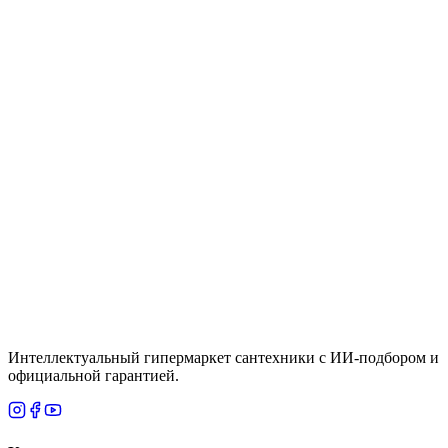
Цена
10,400 ₸
Быстрый просмотр
Grohe
Под заказ
Душевой набор GROHE Vitalio Start: ручной
душ 100, II режима, лимит потока 5.7 л/мин +
держатель без регулировки, (27951000)
Цена
По запросу
Итого
9 100
₸
В корзину
Интеллектуальный гипермаркет сантехники с ИИ-подбором и
официальной гарантией.