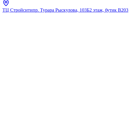
ТЦ Стройсити
пр. Турара Рыскулова, 103Б
2 этаж, бутик В203
Главная
Каталог
Крючки
Fixsen
"ONYX" Шторка для ванной
FX-2516
★
5.0
12
отзывов
Код:
FX-2516
Код товара:
FX-2516
🔥 Хит продаж
"ONYX" Шторка для ванной
FX-2516
★
5.0
12
отзывов