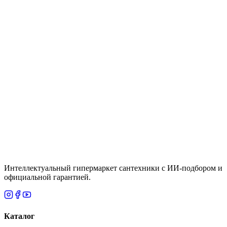
Цена
40,950 ₸
Быстрый просмотр
Fixsen
Много
"BROWN" Диспенсер FX-403-1
Цена
4,160 ₸
Итого
3 250
₸
В корзину
Интеллектуальный гипермаркет сантехники с ИИ-подбором и
официальной гарантией.
Каталог