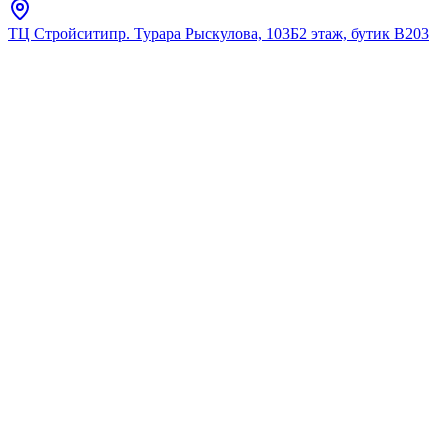
ТЦ Стройсити
пр. Турара Рыскулова, 103Б
2 этаж, бутик В203
Главная
Каталог
Дозаторы для жидкого мыла
Fixsen
"TWIST" Диспенсер FX-
1569A-1
★
5.0
12
отзывов
Код:
FX-1569A-1
Код товара:
FX-1569A-1
🔥 Хит продаж
"TWIST" Диспенсер FX-
1569A-1
★
5.0
12
отзывов